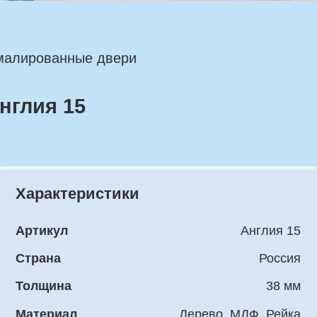
ованные двери
ия 15
рактеристики
Для
тикул
Англия 15
Две
рана
Россия
Коро
лщина
38 мм
Нал
териал
Дерево, МДФ, Рейка
Доб
крытие
Грунт, Эмаль
екло
Сатин, Фацет