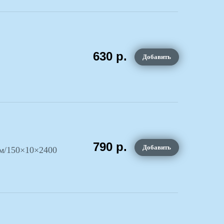
630
р.
Добавить
790
р.
Добавить
м/150×10×2400