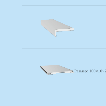
Сатинат - непрозрачное стекло
с матовой поверхностью.
Часто применяют при
обустройстве интерьеров.
Размер: 100×10×
Именно оно включает тонкую
грань между дверями от
любопытных глаз и надежной
светопропускной функцией.
На сегодняшний день сатиновое стекло считается одним
из самых популярных материалов для декора и остекления