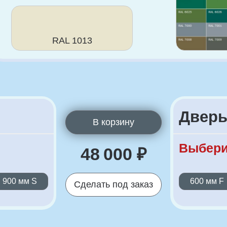
Дверь стекл
В корзину
Выберите разме
48 000 ₽
м S
600 мм F
700 мм
Сделать под заказ
полнительная информация
Стандартный размер:
Изготовление неста
600/700/800/900*2000
до 1000 мм включит
Изготовление неста
до 2400 мм включит