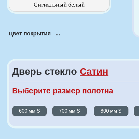
Дверь стекло
Сатин
Выберите размер полотна
600 мм S
700 мм S
800 мм S
900 м
До
Технология покраски наших дверей:
Один слой изолирующего грунта.
Шлифовка изделия.
Два слоя белого грунта.