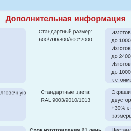
Изготовление неста
до 1000 мм и по вы
к стоимости.
Стандартные цвета:
Окрашивание по кат
чную
RAL 9003/9010/1013
двустороннее окраш
+30% к стоимости, 
размеры по запросу.
Срок изготовления 21 день
Нестандарты изгото
с момента оплаты
оплаты.