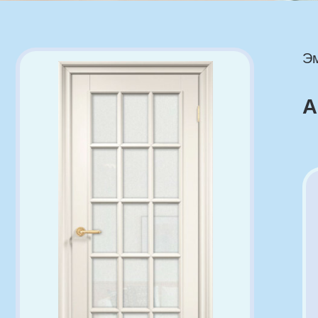
Эмалир
Англ
Ха
Ар
Ст
То
Ма
По
Ст