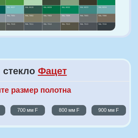
о
Фацет
р полотна
 F
800 мм F
900 мм F
ндартного изделия по ширине
ельно +30% к стоимости.
ндартного изделия по высоте
ельно +30% к стоимости.