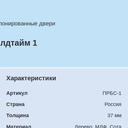
ованные двери
айм 1
рактеристики
Для
тикул
ПРБС-1
Две
рана
Россия
Коро
лщина
37 мм
Нал
териал
Дерево, МДФ, Сота
Доб
крытие
Шпон дуба
екло
Глухая