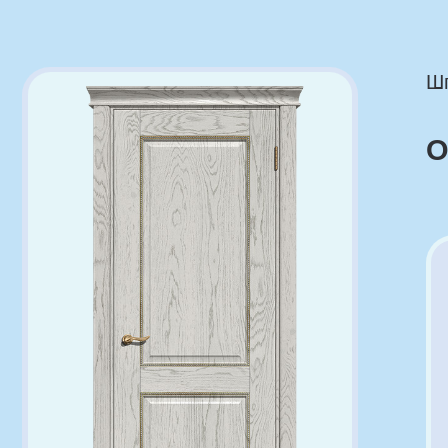
Шпонир
Олдт
Ха
Ар
Ст
То
Ма
По
Ст