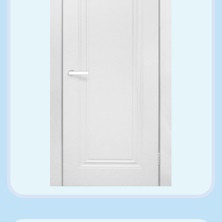
Характеристики
Артикул
Б-4
Страна
Россия
Толщина
38 мм
Материал
Дерево, МДФ, Рейка
Покрытие
Грунт, Эмаль
Стекло
Глухая
Для комплекта необходимо
Дверное полотно
1 шт
Коробка телескопическая
2.5 шт
Наличник телескопический
5 шт