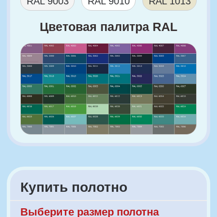
Дополнительная информация
Технология покраски наших дверей:
Один слой изолирующего грунта.
Шлифовка изделия.
Два слоя белого грунта.
Шлифовка изделия.
Два слоя нанесения эмали.
Данная техника окраски придает
не только долговечную прочность
нашим дверям, но и позволяет
на продолжительный срок сохранить
оттенок от выцветания.
Гарантия 12 месяцев
на производственный брак.
Стандартный размер: 600/700/800/900*2000